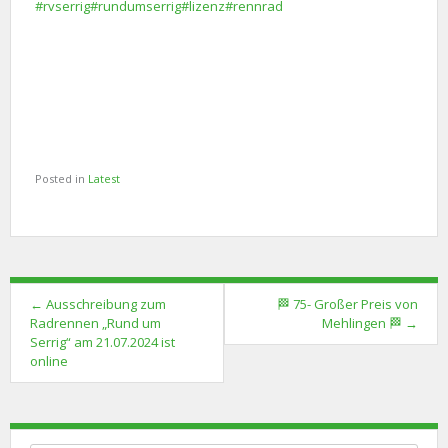
#rvserrig
#rundumserrig
#lizenz
#rennrad
Posted in
Latest
Post
←
Ausschreibung zum
🏁 75- Großer Preis von
navigation
Radrennen „Rund um
Mehlingen 🏁
→
Serrig“ am 21.07.2024 ist
online