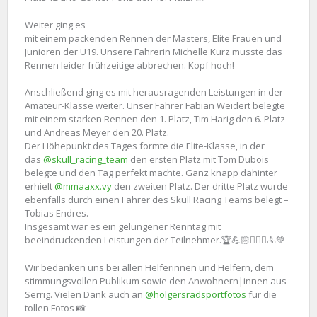
Weiter ging es
mit einem packenden Rennen der Masters, Elite Frauen und
Junioren der U19. Unsere Fahrerin Michelle Kurz musste das
Rennen leider frühzeitige abbrechen. Kopf hoch!
Anschließend ging es mit herausragenden Leistungen in der
Amateur-Klasse weiter. Unser Fahrer Fabian Weidert belegte
mit einem starken Rennen den 1. Platz, Tim Harig den 6. Platz
und Andreas Meyer den 20. Platz.
Der Höhepunkt des Tages formte die Elite-Klasse, in der
das
@skull_racing_team
den ersten Platz mit Tom Dubois
belegte und den Tag perfekt machte. Ganz knapp dahinter
erhielt
@mmaaxx.vy
den zweiten Platz. Der dritte Platz wurde
ebenfalls durch einen Fahrer des Skull Racing Teams belegt –
Tobias Endres.
Insgesamt war es ein gelungener Renntag mit
beeindruckenden Leistungen der Teilnehmer.🏆💪🏻🚴🏼‍♀️🚴💚
Wir bedanken uns bei allen Helferinnen und Helfern, dem
stimmungsvollen Publikum sowie den Anwohnern|innen aus
Serrig. Vielen Dank auch an
@holgersradsportfotos
für die
tollen Fotos 📸