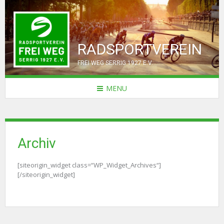
RADSPORTVEREIN
FREI WEG SERRIG 1927 E.V.
MENU
Archiv
[siteorigin_widget class=“WP_Widget_Archives“]
[/siteorigin_widget]