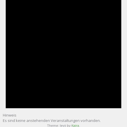
Hinweis
Es sind keine anstehenden Veranstaltungen vorhanden.
Theme: levii by
Kaira
.