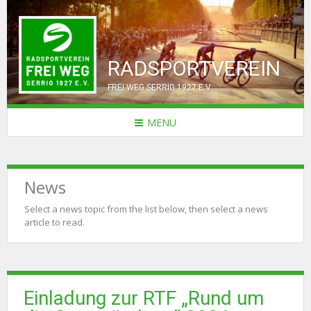
RADSPORTVEREIN
FREI WEG SERRIG 1927 E.V.
MENU
News
Select a news topic from the list below, then select a news
article to read.
Einladung zur RTF „Rund um