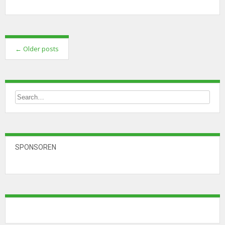
Posts
←
Older posts
navigation
SPONSOREN