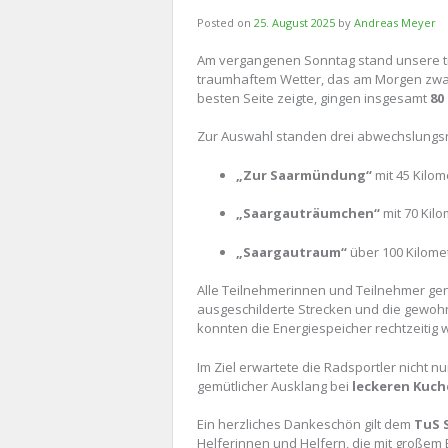
Posted on
25. August 2025
by
Andreas Meyer
Am vergangenen Sonntag stand unsere tr
traumhaftem Wetter, das am Morgen zwar 
besten Seite zeigte, gingen insgesamt
80
Zur Auswahl standen drei abwechslungsr
„Zur Saarmündung“
mit 45 Kilom
„Saargauträumchen“
mit 70 Kil
„Saargautraum“
über 100 Kilome
Alle Teilnehmerinnen und Teilnehmer ge
ausgeschilderte Strecken und die gewohn
konnten die Energiespeicher rechtzeitig 
Im Ziel erwartete die Radsportler nicht n
gemütlicher Ausklang bei
leckeren Kuc
Ein herzliches Dankeschön gilt dem
TuS 
Helferinnen und Helfern, die mit großem 