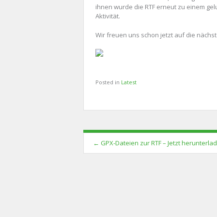
ihnen wurde die RTF erneut zu einem gelu
Aktivität.
Wir freuen uns schon jetzt auf die näc
Posted in
Latest
Post
←
GPX-Dateien zur RTF – Jetzt herunterla
navigation