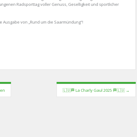
ngenen Radsporttag voller Genuss, Geselligkeit und sportlicher
hste Ausgabe von „Rund um die Saarmündung“!
den
🇱🇺🏁 La Charly Gaul 2025 🏁🇱🇺
→