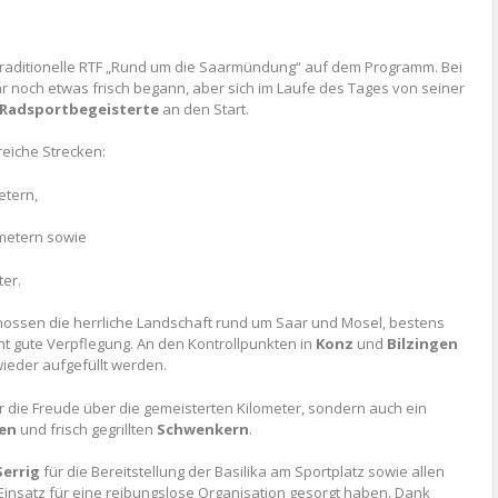
aditionelle RTF „Rund um die Saarmündung“ auf dem Programm. Bei
noch etwas frisch begann, aber sich im Laufe des Tages von seiner
 Radsportbegeisterte
an den Start.
eiche Strecken:
etern,
ometern sowie
ter.
nossen die herrliche Landschaft rund um Saar und Mosel, bestens
t gute Verpflegung. An den Kontrollpunkten in
Konz
und
Bilzingen
wieder aufgefüllt werden.
ur die Freude über die gemeisterten Kilometer, sondern auch ein
hen
und frisch gegrillten
Schwenkern
.
Serrig
für die Bereitstellung der Basilika am Sportplatz sowie allen
Einsatz für eine reibungslose Organisation gesorgt haben. Dank