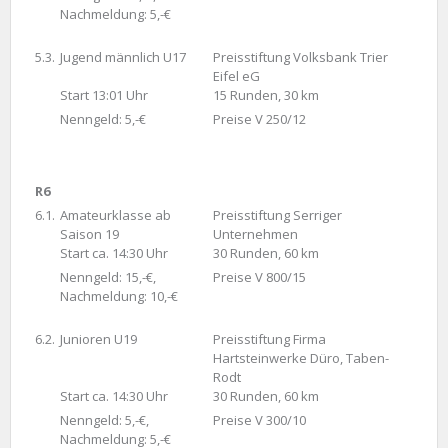
Nachmeldung: 5,-€
5.3.
Jugend männlich U17
Preisstiftung Volksbank Trier
Eifel eG
Start 13:01 Uhr
15 Runden, 30 km
Nenngeld: 5,-€
Preise V 250/12
R6
6.1.
Amateurklasse ab
Preisstiftung Serriger
Saison 19
Unternehmen
Start ca. 14:30 Uhr
30 Runden, 60 km
Nenngeld: 15,-€,
Preise V 800/15
Nachmeldung: 10,-€
6.2.
Junioren U19
Preisstiftung Firma
Hartsteinwerke Düro, Taben-
Rodt
Start ca. 14:30 Uhr
30 Runden, 60 km
Nenngeld: 5,-€,
Preise V 300/10
Nachmeldung: 5,-€