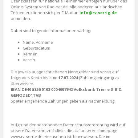
Lizenzklassen für nationale Teilnehmer erfolgen nur über das
Online-System von Rad-net.de. Alle anderen ausländischen
Teilnemer können sich per E-Mail an
info@rv-serrig.de
anmelden.
Dabei sind folgende Informationen wichtig:
Name, Vorname
Geburtsdatum
Rennen
Verein
Die jeweils ausgeschriebenen Nenngelder sind vorab auf
folgendes Konto bis zum
17.07.2024
(Zahlungseingang) zu
überweisen.
IBAN DE40 5856 0103 0004607942 Volksbank Trier e G BIC.
GENODED1TVB
Später eingehende Zahlungen gelten als Nachmeldung.
Aufgrund der bestehenden Datenschutzverordnung wird auf
unsere Datenschutzrichtlinie, die auf unserer Homepage
www.rv-serrig.de einzusehen ist, hingewiesen. Die im