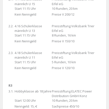
männlich U 15
Eifel eG
Start 11:15 Uhr
10 Runden, 20 km
Kein Nenngeld
Preise V 200/12
2.2.
4.16 Schülerklasse
Preisstiftung Volksbank Trier
männlich U 13
Eifel eG
Start 11:15 Uhr
8 Runden, 16 km
Kein Nenngeld
Preise V 150/10
2.3.
4.18 Schülerklasse
Preisstiftung Volksbank Trier
männlich U 11
Eifel eG
Start 11.15 Uhr
5 Runden, 10 km
Kein Nenngeld
Preise V 120/10
R3
3.1.
Hobbyklasse ab 18 Jahre
Preisstiftung ELATEC Power
Distribution GmbH Konz
Start 12:00 Uhr
10 Runden, 20 km
Nenngeld: 15,-€
Sachpreise 450/10