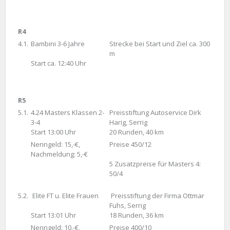
R4
4.1.
Bambini 3-6 Jahre
Strecke bei Start und Ziel ca. 300
m
Start ca. 12:40 Uhr
R5
5.1.
4.24 Masters Klassen 2-
Preisstiftung Autoservice Dirk
3-4
Harig, Serrig
Start 13:00 Uhr
20 Runden, 40 km
Nenngeld: 15,-€,
Preise 450/12
Nachmeldung: 5,-€
5 Zusatzpreise für Masters 4:
50/4
5.2.
Elite FT u. Elite Frauen
Preisstiftung der Firma Ottmar
Fuhs, Serrig
Start 13:01 Uhr
18 Runden, 36 km
Nenngeld: 10,-€,
Preise 400/10