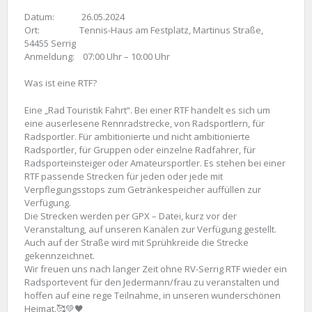
Datum: 26.05.2024
Ort: Tennis-Haus am Festplatz, Martinus Straße,
54455 Serrig
Anmeldung: 07:00 Uhr – 10:00 Uhr
Was ist eine RTF?
Eine „Rad Touristik Fahrt“. Bei einer RTF handelt es sich um
eine auserlesene Rennradstrecke, von Radsportlern, für
Radsportler. Für ambitionierte und nicht ambitionierte
Radsportler, für Gruppen oder einzelne Radfahrer, für
Radsporteinsteiger oder Amateursportler. Es stehen bei einer
RTF passende Strecken für jeden oder jede mit
Verpflegungsstops zum Getränkespeicher auffüllen zur
Verfügung.
Die Strecken werden per GPX – Datei, kurz vor der
Veranstaltung, auf unseren Kanälen zur Verfügung gestellt.
Auch auf der Straße wird mit Sprühkreide die Strecke
gekennzeichnet.
Wir freuen uns nach langer Zeit ohne RV-Serrig RTF wieder ein
Radsportevent für den Jedermann/frau zu veranstalten und
hoffen auf eine rege Teilnahme, in unseren wunderschönen
Heimat.🥰💚🖤