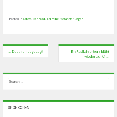
Posted in
Latest
,
Rennrad
,
Termine
,
Veranstaltungen
Post
←
Duathlon abgesagt!
Ein Radfahrerherz blüht
navigation
wieder auf🤗
→
SPONSOREN