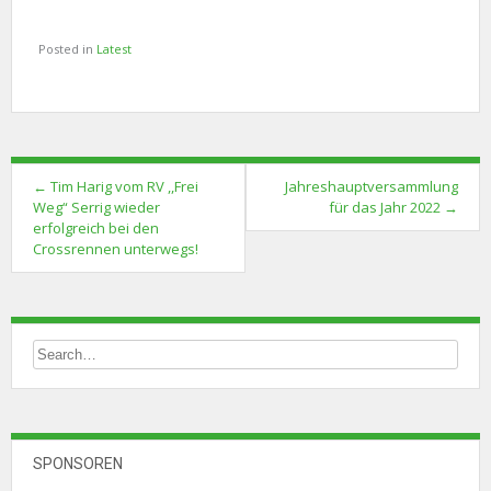
Posted in
Latest
Post
←
Tim Harig vom RV ,,Frei
Jahreshauptversammlung
navigation
Weg“ Serrig wieder
für das Jahr 2022
→
erfolgreich bei den
Crossrennen unterwegs!
SPONSOREN