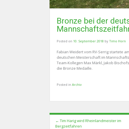
Bronze bei der deut
Mannschaftszeitfahr
Posted on
10. September 2018
by
Timo Horn
Fabian Weidert vom RV-Serrig startete a
deutschen Meisterschaft im Mannschaftsze
Team-Kollegen Max Märkl, Jakob Bischofs
die Bronze Medaille.
Posted in
Archiv
Post
←
Tim Harig wird Rheinlandmeister im
navigation
Bergzeitfahren