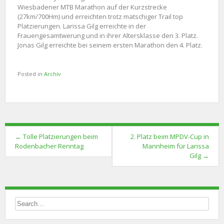
Wiesbadener MTB Marathon auf der Kurzstrecke
(27km/700Hm) und erreichten trotz matschiger Trail top
Platzierungen. Larissa Gilg erreichte in der
Frauengesamtwerung und in ihrer Altersklasse den 3. Platz.
Jonas Gilg erreichte bei seinem ersten Marathon den 4. Platz.
Posted in
Archiv
Post
←
Tolle Platzierungen beim
2. Platz beim MPDV-Cup in
navigation
Rodenbacher Renntag
Mannheim für Larissa
Gilg
→