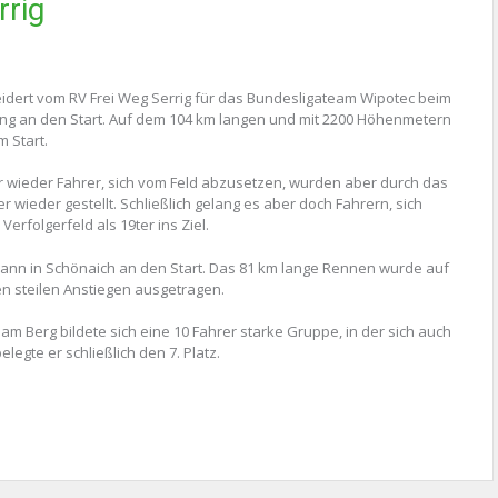
rrig
eidert vom RV Frei Weg Serrig für das Bundesligateam Wipotec beim
g an den Start. Auf dem 104 km langen und mit 2200 Höhenmetern
 Start.
wieder Fahrer, sich vom Feld abzusetzen, wurden aber durch das
ieder gestellt. Schließlich gelang es aber doch Fahrern, sich
rfolgerfeld als 19ter ins Ziel.
ann in Schönaich an den Start. Das 81 km lange Rennen wurde auf
n steilen Anstiegen ausgetragen.
 Berg bildete sich eine 10 Fahrer starke Gruppe, in der sich auch
legte er schließlich den 7. Platz.