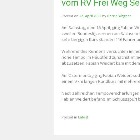
vom RV Frei Weg Se
Posted on
22. April 2022
by
Bernd Wagner
Am Samstag, dem 16.April, ging Fabian W
zweiten Bundesligarennen am Sachsenrin
sehr bergigen Kurs standen 116 Fahrer am
Während des Rennens versuchten immer 
hohe Tempo im Hauptfeld zunächst immer w
abzusetzen. Fabian Weidert kam mit dem Ve
Am Ostermontag ging Fabian Weidert sod
einem 9 km langen Rundkurs mit mehrere
Nach zahlreichen Tempoverschärfungen am
Fabian Weidert befand. Im Schlussspurt be
Posted in
Latest