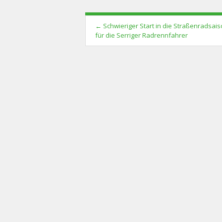
Post
←
Schwieriger Start in die Straßenradsai
navigation
für die Serriger Radrennfahrer