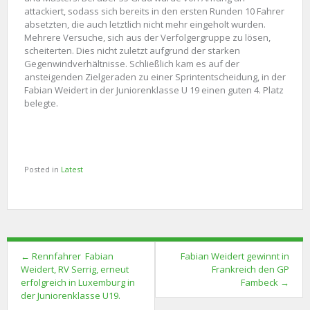
attackiert, sodass sich bereits in den ersten Runden 10 Fahrer
absetzten, die auch letztlich nicht mehr eingeholt wurden.
Mehrere Versuche, sich aus der Verfolgergruppe zu lösen,
scheiterten. Dies nicht zuletzt aufgrund der starken
Gegenwindverhältnisse. Schließlich kam es auf der
ansteigenden Zielgeraden zu einer Sprintentscheidung, in der
Fabian Weidert in der Juniorenklasse U 19 einen guten 4. Platz
belegte.
Posted in
Latest
Post
←
Rennfahrer Fabian
Fabian Weidert gewinnt in
navigation
Weidert, RV Serrig, erneut
Frankreich den GP
erfolgreich in Luxemburg in
Fambeck
→
der Juniorenklasse U19.