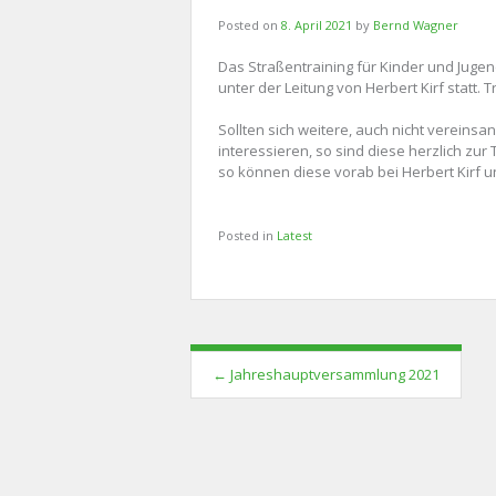
Posted on
8. April 2021
by
Bernd Wagner
Das Straßentraining für Kinder und Jugen
unter der Leitung von Herbert Kirf statt. T
Sollten sich weitere, auch nicht vereinsa
interessieren, so sind diese herzlich zur
so können diese vorab bei Herbert Kirf u
Posted in
Latest
Post
←
Jahreshauptversammlung 2021
navigation