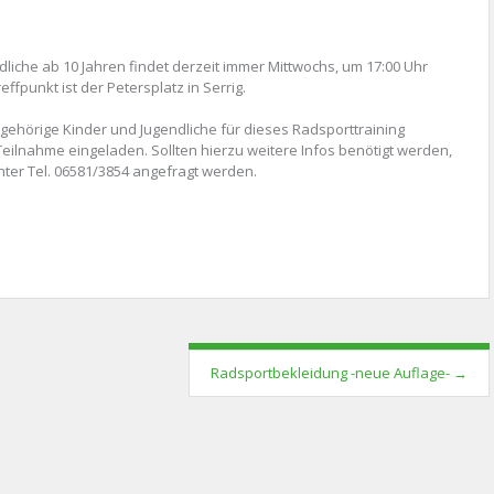
dliche ab 10 Jahren findet derzeit immer Mittwochs, um 17:00 Uhr
reffpunkt ist der Petersplatz in Serrig.
ngehörige Kinder und Jugendliche für dieses Radsporttraining
 Teilnahme eingeladen. Sollten hierzu weitere Infos benötigt werden,
nter Tel. 06581/3854 angefragt werden.
Radsportbekleidung -neue Auflage-
→