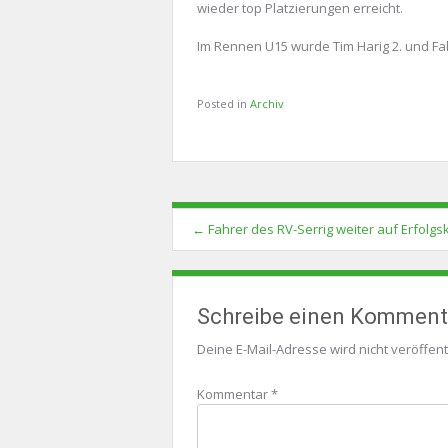
wieder top Platzierungen erreicht.
Im Rennen U15 wurde Tim Harig 2. und Fab
Posted in
Archiv
Post
←
Fahrer des RV-Serrig weiter auf Erfolgs
navigation
Schreibe einen Komment
Deine E-Mail-Adresse wird nicht veröffentl
Kommentar
*