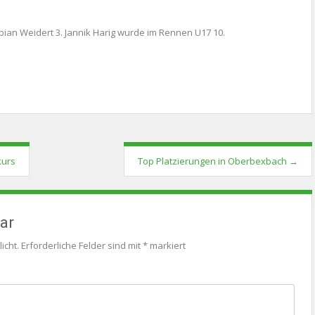
ian Weidert 3. Jannik Harig wurde im Rennen U17 10.
kurs
Top Platzierungen in Oberbexbach
→
ar
icht.
Erforderliche Felder sind mit
*
markiert