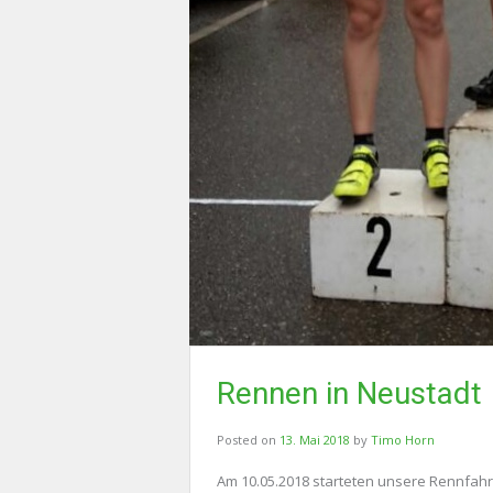
Rennen in Neustadt
Posted on
13. Mai 2018
by
Timo Horn
Am 10.05.2018 starteten unsere Rennfah