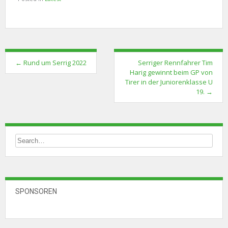
Post
←
Rund um Serrig 2022
Serriger Rennfahrer Tim
navigation
Harig gewinnt beim GP von
Tirer in der Juniorenklasse U
19.
→
SPONSOREN