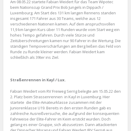
Am 08.05.22 startete Fabian Weidert für das Team Wipotec
beim Nationscup Grand Prix Bob Jungels in Dippach /
Luxembourg. Am Start des 131 km langen Rennens standen
insgesamt 171 Fahrer aus 30 Teams, welche aus 12
verschiedenen Nationen kamen. Auf dem anspruchsvollen
11,9 km langen Kurs über 11 Runden wurde vom Start weg ein
hohes Tempo gefahren. Durch viele Stürze und
Zeitüberschreitungen kamen nur 90 Fahrer in die Wertung. Die
ständigen Tempoverschärfungen am Berg ließen das Feld von
Runde zu Runde kleiner werden. Fabian Weidert kam
schließlich als 39ter ins Ziel.
Straßenrennen in Kayl / Lux.
Fabian Weidert vom RV Freiweg Serrig belegte am 15.05.22 den
2. Platz beim Strassenrennen in Kayl in Luxemburg. Hier
startete die Elite-Amateurklasse zusammen mit der
Juniorenklasse U19. Bereits in den ersten Runden gab es
zahlreiche Ausreißversuche, die aufgrund der konsequenten
Fahrweise der Elite-Fahrer im Keim erstickt wurden. Doch
gelang es einer Gruppe, sich abzusetzen. Dann attackierten
der Dippacher Morang und Fabian Weidert (RV Serrig) aus