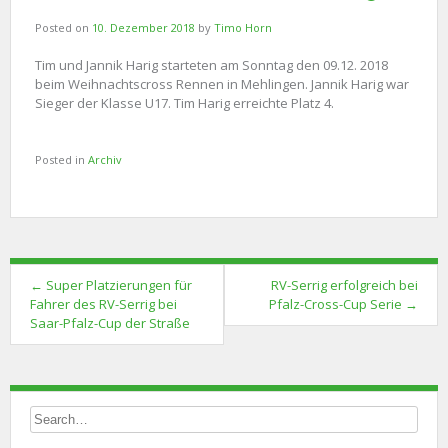
Posted on
10. Dezember 2018
by
Timo Horn
Tim und Jannik Harig starteten am Sonntag den 09.12. 2018
beim Weihnachtscross Rennen in Mehlingen. Jannik Harig war
Sieger der Klasse U17. Tim Harig erreichte Platz 4.
Posted in
Archiv
Post
←
Super Platzierungen für
RV-Serrig erfolgreich bei
navigation
Fahrer des RV-Serrig bei
Pfalz-Cross-Cup Serie
→
Saar-Pfalz-Cup der Straße