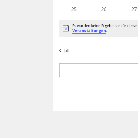
d
Veranstaltungen
Veranstaltunge
Ve
e
0
0
0
25
26
27
Veranstaltungen
Veranstaltunge
Ve
r
Es wurden keine Ergebnisse für diese
v
Hinweis
Veranstaltungen
.
o
n
Juli
V
e
r
a
n
s
t
a
l