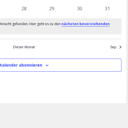
l
a
n
ranstaltungen
Veranstaltungen
Veranstaltungen
Veranstaltungen
Veranstal
0
0
0
0
28
29
30
31
t
l
n
ranstaltungen
Veranstaltungen
Veranstaltungen
Veranstaltungen
Veranstal
u
t
 Ansicht gefunden. Hier geht es zu den
nächsten bevorstehenden
n
u
g
n
A
g
Dieser Monat
Sep.
n
e
s
i
n
Kalender abonnieren
c
S
h
u
t
c
e
h
n
e
-
N
u
a
n