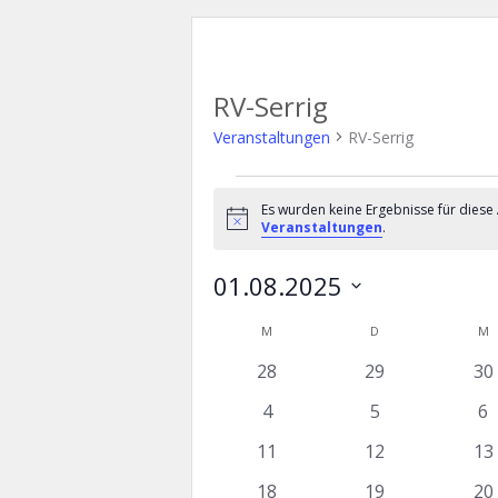
RV-Serrig
Veranstaltungen
RV-Serrig
Veranstaltungen
Es wurden keine Ergebnisse für diese
Hinweis
Veranstaltungen
.
01.08.2025
Datum
K
M
MONTAG
D
DIENSTAG
M
M
wählen.
a
0
0
0
28
29
30
l
Veranstaltungen
Veranstaltunge
Ve
0
0
0
4
5
6
e
Veranstaltungen
Veranstaltung
Ve
0
0
0
11
12
13
n
Veranstaltungen
Veranstaltunge
Ve
0
0
0
18
19
20