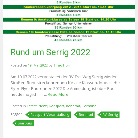
Rund um Serrig 2022
Posted on
19. Mai 2022
by
Timo Horn
Am 10-07.2022 veranstaltet der RV-Frei Weg Serrig wieder
Straßen-Rundstreckenrennen für alle Klassen. Infos siehe
Flyer. Flyer Radrennen 2022 Die Anmeldung ist über Rad-
net.de möglich. ...
Read More
Posted in
Latest
,
News
,
Radsport
,
Rennrad
,
Termine
Tagged
Radsport-Veranstaltung
Rennrad
RV-Serrig
Saarburg